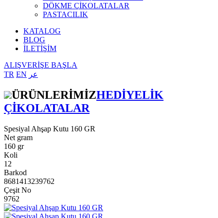
DÖKME ÇİKOLATALAR
PASTACILIK
KATALOG
BLOG
İLETİŞİM
ALIŞVERİŞE BAŞLA
TR
EN
عر
ÜRÜNLERİMİZ
HEDİYELİK
ÇİKOLATALAR
Spesiyal Ahşap Kutu 160 GR
Net gram
160 gr
Koli
12
Barkod
8681413239762
Çeşit No
9762