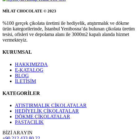
MİLAT CHOCOLATE © 2023
%100 gerçek çikolata üretimi ile hediyelik, atıştırmalık ve dökme
ürün kategorilerinde, İstanbul Yenibosna’da bulunan çikolata üretim
tesisi, ofisleri ve depolama alanı ile 3000m2 kapalı alanda hizmet
vermekteyiz.
KURUMSAL
HAKKIMIZDA
E-KATALOG
BLOG
İLETİŞİM
KATEGORİLER
ATIŞTIRMALIK ÇİKOLATALAR
HEDİYELİK ÇİKOLATALAR
DÖKME ÇİKOLATALAR
PASTACILIK
BİZİ ARAYIN
+90 212 433 80 22