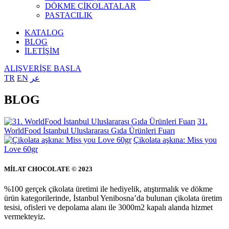
DÖKME ÇİKOLATALAR
PASTACILIK
KATALOG
BLOG
İLETİŞİM
ALIŞVERİŞE BAŞLA
TR
EN
عر
BLOG
31.
WorldFood İstanbul Uluslararası Gıda Ürünleri Fuarı
Çikolata aşkına: Miss you
Love 60gr
MİLAT CHOCOLATE © 2023
%100 gerçek çikolata üretimi ile hediyelik, atıştırmalık ve dökme
ürün kategorilerinde, İstanbul Yenibosna’da bulunan çikolata üretim
tesisi, ofisleri ve depolama alanı ile 3000m2 kapalı alanda hizmet
vermekteyiz.